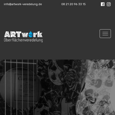
info@artwork-veredelung.de
08 21 20 96 33 15
Toggl
navig