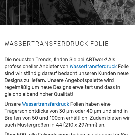
WASSERTRANSFERDRUCK FOLIE
Die neuesten Trends, finden Sie bei ARTwork! Als
professioneller Anbieter von
Wassertransferdruck
Folie
sind wir ständig darauf bedacht unseren Kunden neue
Designs zu liefern. Unsere Angebotspalette wird
regelmäßig um neue Designs erweitert und dass in
gleichbleibend hoher Qualität!
Unsere
Wassertransferdruck
Folien haben eine
Trägerschichtdicke von
30 µm oder 40 µm und sind in
Breiten von 50 und 100cm erhältlich. Zudem bieten wir
auch Mustergrößen in A4 (
210 x 297mm
)
an.
Über 500 tolle Foliendesigns haben wir ständig für Sie