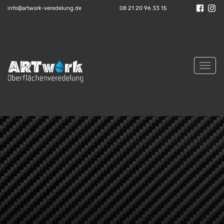
info@artwork-veredelung.de
08 21 20 96 33 15
Toggl
navig