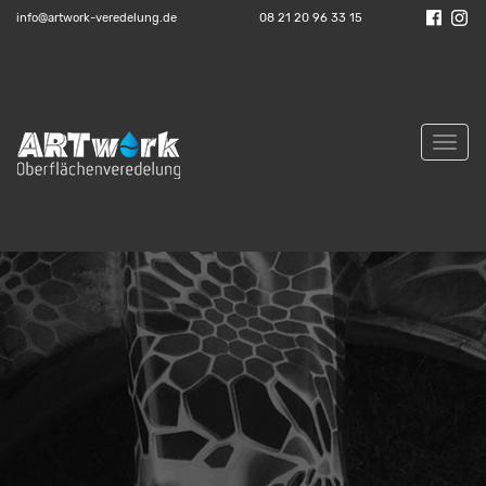
info@artwork-veredelung.de
08 21 20 96 33 15
Toggl
navig