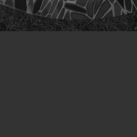
Schulungen
Wassertransferdruck Folie
Wassertransferdruck Aktivator
Wassertransferdruck Becken
Preise und Kosten
Videos