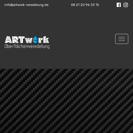
info@artwork-veredelung.de
08 21 20 96 33 15
Toggl
navig